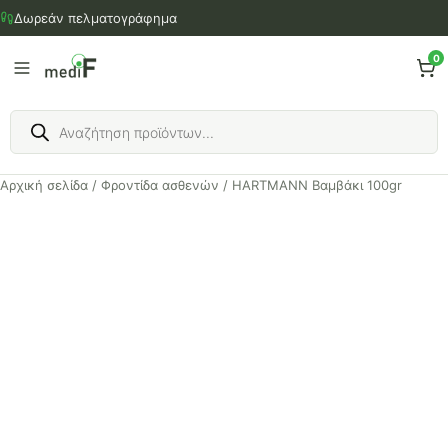
Μετάβαση
Δωρεάν πελματογράφημα
στο
περιεχόμενο
0
Products
search
Αρχική σελίδα
/
Φροντίδα ασθενών
/ HARTMANN Bαμβάκι 100gr