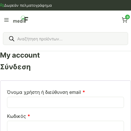
Μετάβαση
Δωρεάν πελματογράφημα
στο
περιεχόμενο
0
Products
search
My account
Σύνδεση
Όνομα χρήστη ή διεύθυνση email
*
Κωδικός
*