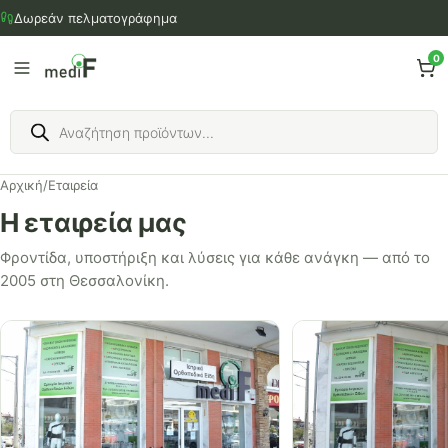
Μετάβαση
Δωρεάν πελματογράφημα
στο
περιεχόμενο
0
Products
search
Αρχική
/
Εταιρεία
Η εταιρεία μας
Φροντίδα, υποστήριξη και λύσεις για κάθε ανάγκη — από το
2005 στη Θεσσαλονίκη.