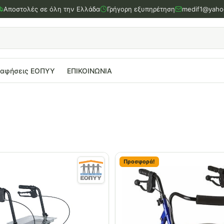
Αποστολές σε όλη την Ελλάδα
Γρήγορη εξυπηρέτηση
medif1@yaho
ραφήσεις ΕΟΠΥΥ
ΕΠΙΚΟΙΝΩΝΙΑ
Προσφορά!