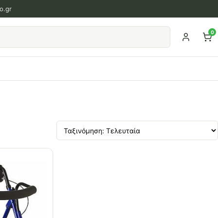
o.gr
0