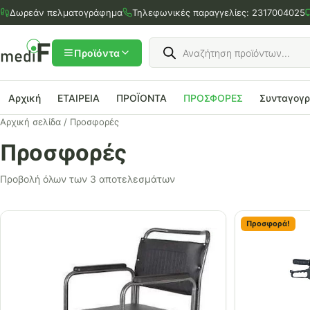
Μετάβαση
Δωρεάν πελματογράφημα
Τηλεφωνικές παραγγελίες:
2317004025
στο
περιεχόμενο
Products
search
Προϊόντα
Αρχική
ΕΤΑΙΡΕΙΑ
ΠΡΟΪΟΝΤΑ
ΠΡΟΣΦΟΡΕΣ
Συνταγογ
Αρχική σελίδα
/ Προσφορές
Προσφορές
Προβολή όλων των 3 αποτελεσμάτων
Προσφορά!