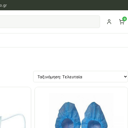
o.gr
0