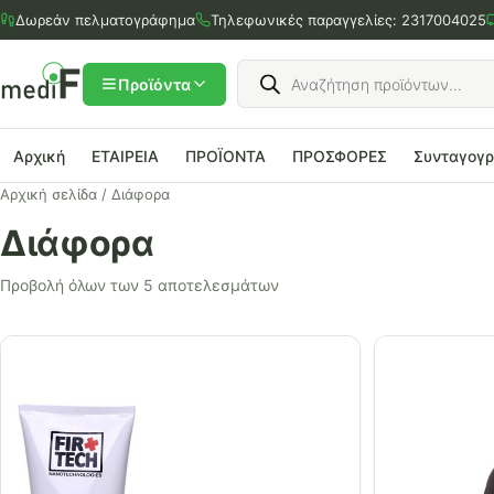
Μετάβαση
Δωρεάν πελματογράφημα
Τηλεφωνικές παραγγελίες:
2317004025
στο
περιεχόμενο
Products
search
Προϊόντα
Αρχική
ΕΤΑΙΡΕΙΑ
ΠΡΟΪΟΝΤΑ
ΠΡΟΣΦΟΡΕΣ
Συνταγογ
Αρχική σελίδα
/ Διάφορα
Διάφορα
Προβολή όλων των 5 αποτελεσμάτων