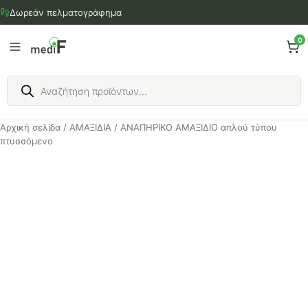
Μετάβαση
Δωρεάν πελματογράφημα
στο
περιεχόμενο
0
Products
search
Αρχική σελίδα
/
ΑΜΑΞΙΔΙΑ
/ ΑΝΑΠΗΡΙΚΟ ΑΜΑΞΙΔΙΟ απλού τύπου
πτυσσόμενο