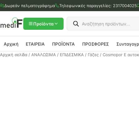
Μετάβαση
Δωρεάν πελματογράφημα
Τηλεφωνικές παραγγελίες:
2317004025
στο
περιεχόμενο
Products
search
Προϊόντα
Αρχική
ΕΤΑΙΡΕΙΑ
ΠΡΟΪΟΝΤΑ
ΠΡΟΣΦΟΡΕΣ
Συνταγογ
Αρχική σελίδα
/
ΑΝΑΛΩΣΙΜΑ
/
ΕΠΙΔΕΣΜΙΚΑ
/
Γάζες
/ Cosmopor E αυτο