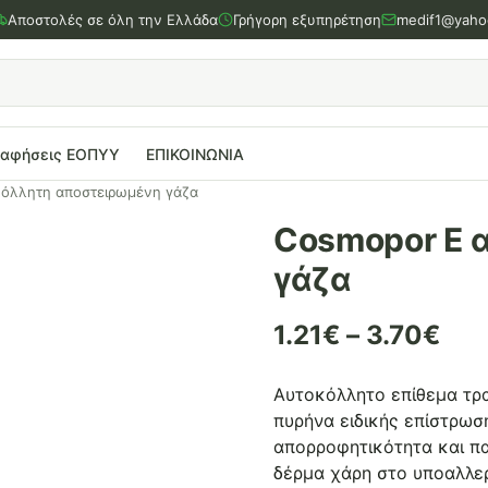
Αποστολές σε όλη την Ελλάδα
Γρήγορη εξυπηρέτηση
medif1@yaho
ραφήσεις ΕΟΠΥΥ
ΕΠΙΚΟΙΝΩΝΙΑ
κόλλητη αποστειρωμένη γάζα
Cosmopor E 
γάζα
1.21
€
–
3.70
€
Αυτοκόλλητο επίθεμα τρ
πυρήνα ειδικής επίστρωσ
απορροφητικότητα και πα
δέρμα χάρη στο υποαλλερ