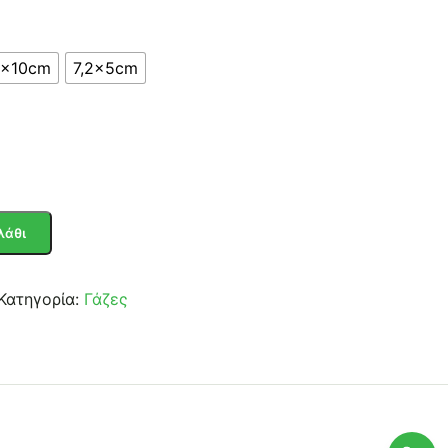
0x10cm
7,2x5cm
λάθι
Κατηγορία:
Γάζες