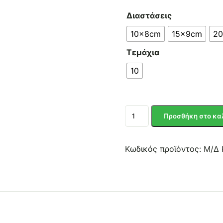
Διαστάσεις
10x8cm
15x9cm
2
Τεμάχια
10
Cosmopor
Προσθήκη στο κα
E
αυτοκόλλητη
αποστειρωμένη
Κωδικός προϊόντος:
Μ/Δ
γάζα
ποσότητα