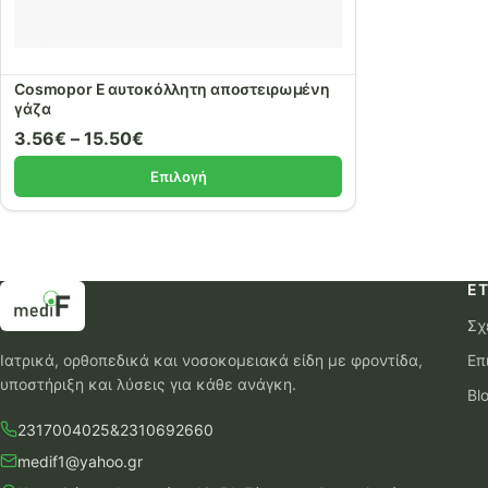
Cosmopor E αυτοκόλλητη αποστειρωμένη
γάζα
3.56
€
–
15.50
€
Επιλογή
ΕΤ
Σχ
Ιατρικά, ορθοπεδικά και νοσοκομειακά είδη με φροντίδα,
Επ
υποστήριξη και λύσεις για κάθε ανάγκη.
Bl
2317004025
&
2310692660
medif1@yahoo.gr