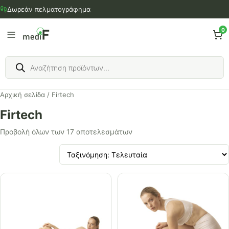
Μετάβαση
Δωρεάν πελματογράφημα
στο
περιεχόμενο
0
Products
search
Αρχική σελίδα
/ Firtech
Firtech
Προβολή όλων των 17 αποτελεσμάτων