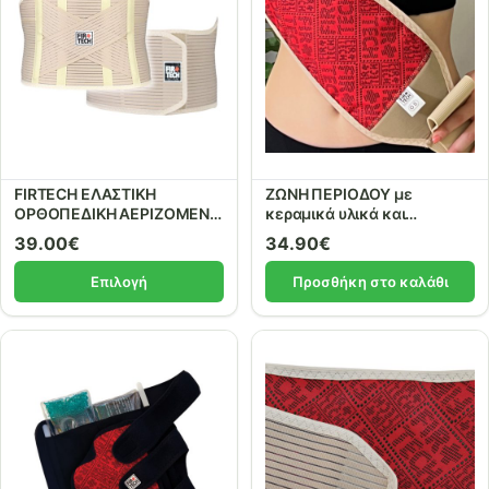
FIRTECH ΕΛΑΣΤΙΚΗ
ΖΩΝΗ ΠΕΡΙΟΔΟΥ με
ΟΡΘΟΠΕΔΙΚΗ ΑΕΡΙΖΟΜΕΝΗ
κεραμικά υλικά και
ΖΩΝΗ ΟΣΦΥΟΣ LUMBOSTAT
μέταλλα. REF: 65010
39.00
€
34.90
€
4 μπανέλες και ενίσχυση
τύπου Χ REF: 95042 Beige
Επιλογή
Προσθήκη στο καλάθι