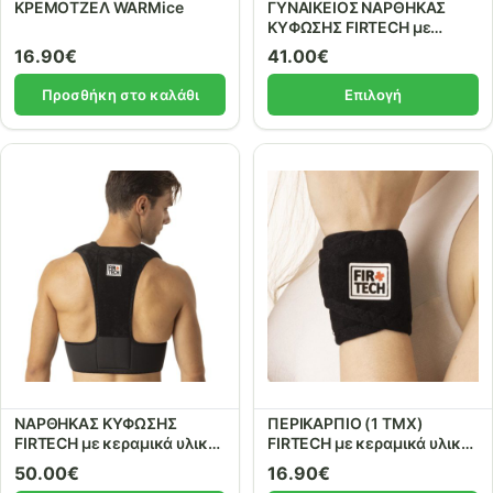
ΚΡΕΜΟΤΖΕΛ WARMice
ΓΥΝΑΙΚΕΙΟΣ ΝΑΡΘΗΚΑΣ
ΚΥΦΩΣΗΣ FIRTECH με
κεραμικά υλικά και
16.90
€
41.00
€
μπανέλα στήριξης
πολυκαρμπονέ. ref. 91435
Προσθήκη στο καλάθι
Επιλογή
ΝΑΡΘΗΚΑΣ ΚΥΦΩΣΗΣ
ΠΕΡΙΚΑΡΠΙΟ (1 ΤΜΧ)
FIRTECH με κεραμικά υλικά,
FIRTECH με κεραμικά υλικά
μπανέλα στήριξης
και μέταλλα. ref. 91326
50.00
€
16.90
€
πολυκαρμπονέ και