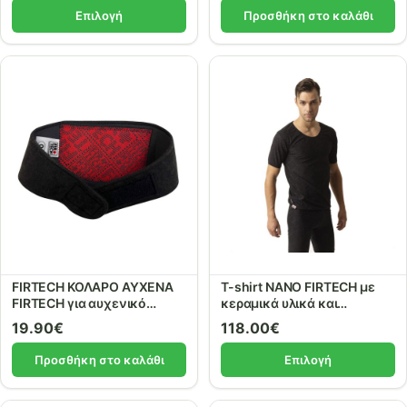
μέταλλα. ref.91420
Επιλογή
Προσθήκη στο καλάθι
FIRTECH ΚΟΛΑΡΟ ΑΥΧΕΝΑ
T-shirt NANO FIRTECH με
FIRTECH για αυχενικό
κεραμικά υλικά και
σύνδρομο με κεραμικά
μέταλλα. ref.91315
19.90
€
118.00
€
υλικά και μέταλλα. ref.91210
ONE SIZE
Προσθήκη στο καλάθι
Επιλογή