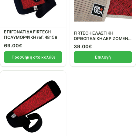
ΕΠΙΓΟΝΑΤΙΔΑ FIRTECH
FIRTECH ΕΛΑΣΤΙΚΗ
ΠΟΛΥΜΟΡΦΙΚΗ ref: 48158
ΟΡΘΟΠΕΔΙΚΗ ΑΕΡΙΖΟΜΕΝΗ
ΖΩΝΗ ΟΣΦΥΟΣ 16εκ. ΜΕ
69.00
€
39.00
€
ΚΕΡΑΜΙΚΑ ΥΛΙΚΑ ΚΑΙ
ΜΕΤΑΛΛΑ REF 95020 Beige
Προσθήκη στο καλάθι
Επιλογή