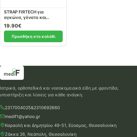
STRAP FIRTECH για
αγκώνα, γόνατο και
αστράγαλο ref: 14855
19.90
€
Προσθήκη στο καλάθι
Ιατρικά, ορθοπεδικά και νοσοκομειακά είδη με φροντίδα,
υποστήριξη και λύσεις για κάθε ανάγκη.
2317004025
&
2310692660
medif1@yahoo.gr
Καραολή και Δημητρίου 49-51, Εύοσμος, Θεσσαλονίκη
Ζάκκα 26, Νεάπολη, Θεσσαλονίκη