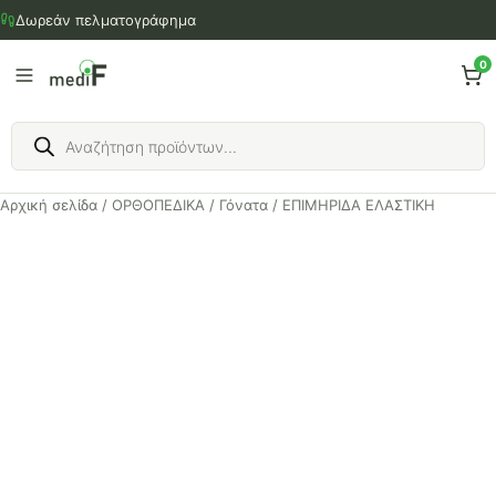
Μετάβαση
Δωρεάν πελματογράφημα
στο
περιεχόμενο
0
Products
search
Αρχική σελίδα
/
ΟΡΘΟΠΕΔΙΚΑ
/
Γόνατα
/ ΕΠΙΜΗΡΙΔΑ ΕΛΑΣΤΙΚΗ