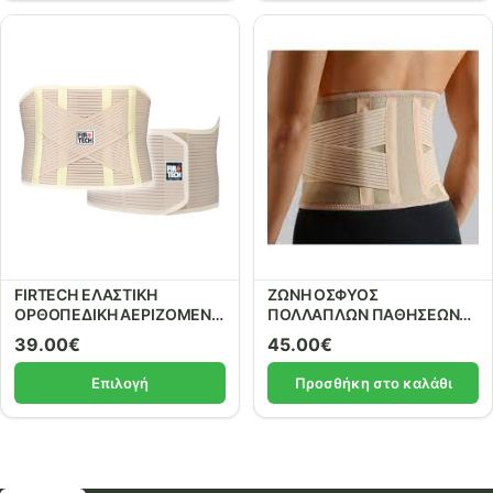
FIRTECH ΕΛΑΣΤΙΚΗ
ΖΩΝΗ ΟΣΦΥΟΣ
ΟΡΘΟΠΕΔΙΚΗ ΑΕΡΙΖΟΜΕΝΗ
ΠΟΛΛΑΠΛΩΝ ΠΑΘΗΣΕΩΝ
ΖΩΝΗ ΟΣΦΥΟΣ LUMBOSTAT
ONE SIZE
39.00
€
45.00
€
4 μπανέλες και ενίσχυση
τύπου Χ REF: 95042 Beige
Επιλογή
Προσθήκη στο καλάθι