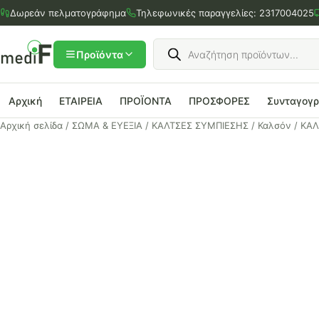
Μετάβαση
Δωρεάν πελματογράφημα
Τηλεφωνικές παραγγελίες:
2317004025
στο
περιεχόμενο
Products
search
Προϊόντα
Αρχική
ΕΤΑΙΡΕΙΑ
ΠΡΟΪΟΝΤΑ
ΠΡΟΣΦΟΡΕΣ
Συνταγογ
Αρχική σελίδα
/
ΣΩΜΑ & ΕΥΕΞΙΑ
/
ΚΑΛΤΣΕΣ ΣΥΜΠΙΕΣΗΣ
/
Καλσόν
/ ΚΑΛ