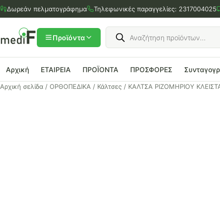
Μετάβαση
Δωρεάν πελματογράφημα
Τηλεφωνικές παραγγελίες:
2317004025
στο
περιεχόμενο
Products
search
Προϊόντα
Αρχική
ΕΤΑΙΡΕΙΑ
ΠΡΟΪΟΝΤΑ
ΠΡΟΣΦΟΡΕΣ
Συνταγογ
Αρχική σελίδα
/
ΟΡΘΟΠΕΔΙΚΑ
/
Κάλτσες
/ ΚΑΛΤΣΑ ΡΙΖΟΜΗΡΙΟΥ ΚΛΕΙΣΤΑ