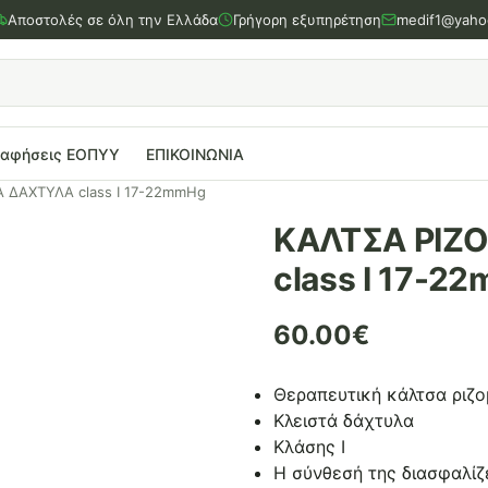
Αποστολές σε όλη την Ελλάδα
Γρήγορη εξυπηρέτηση
medif1@yaho
ραφήσεις ΕΟΠΥΥ
ΕΠΙΚΟΙΝΩΝΙΑ
 ΔΑΧΤΥΛΑ class I 17-22mmHg
ΚΑΛΤΣΑ ΡΙΖ
class I 17-2
60.00
€
Θεραπευτική κάλτσα ριζο
Κλειστά δάχτυλα
Κλάσης Ι
Η σύνθεσή της διασφαλίζ