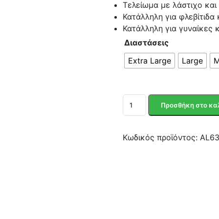
Τελείωμα με λάστιχο και 
Κατάλληλη για φλεβίτιδα 
Κατάλληλη για γυναίκες 
Διαστάσεις
Extra Large
Large
M
ΚΑΛΤΣΑ
Προσθήκη στο κα
ΡΙΖΟΜΗΡΙΟΥ
ΚΛΕΙΣΤΑ
ΔΑΧΤΥΛΑ
Κωδικός προϊόντος:
AL63
class
I
17-
22mmHg
ποσότητα