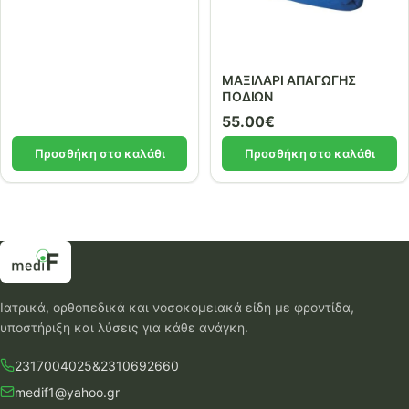
ΜΑΞΙΛΑΡΙ ΑΠΑΓΩΓΗΣ
ΠΟΔΙΩΝ
55.00
€
Προσθήκη στο καλάθι
Προσθήκη στο καλάθι
Ιατρικά, ορθοπεδικά και νοσοκομειακά είδη με φροντίδα,
υποστήριξη και λύσεις για κάθε ανάγκη.
2317004025
&
2310692660
medif1@yahoo.gr