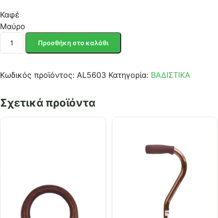
Καφέ
Μαύρο
ΜΠΑΣΤΟΥΝΙ
Προσθήκη στο καλάθι
ΜΟΝΟΚΟΜΜΑΤΟ
ΟΞΥΑΣ-
ΜΑΓΚΟΥΡΑ
Κωδικός προϊόντος:
AL5603
Κατηγορία:
ΒΑΔΙΣΤΙΚΑ
ποσότητα
Σχετικά προϊόντα