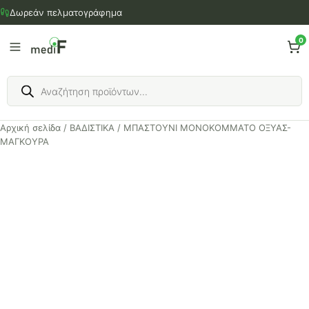
Μετάβαση
Δωρεάν πελματογράφημα
στο
περιεχόμενο
0
Products
search
Αρχική σελίδα
/
ΒΑΔΙΣΤΙΚΑ
/ ΜΠΑΣΤΟΥΝΙ ΜΟΝΟΚΟΜΜΑΤΟ ΟΞΥΑΣ-
ΜΑΓΚΟΥΡΑ