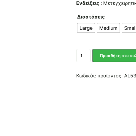
Ενδείξεις :
Μετεγχειρητι
Διαστάσεις
Large
Medium
Smal
ΜΠΟΤΑ
Προσθήκη στο κα
ΑΚΙΝΗΤΟΠΟΙΗΣΗΣ
ΠΟΔΟΚΝΗΜΙΚΗΣ
ΜΕ
Κωδικός προϊόντος:
AL5
ΜΟΙΡΕΣ
ποσότητα