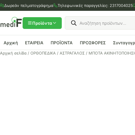
Μετάβαση
Δωρεάν πελματογράφημα
Τηλεφωνικές παραγγελίες:
2317004025
στο
περιεχόμενο
Products
search
Προϊόντα
Αρχική
ΕΤΑΙΡΕΙΑ
ΠΡΟΪΟΝΤΑ
ΠΡΟΣΦΟΡΕΣ
Συνταγογ
Αρχική σελίδα
/
ΟΡΘΟΠΕΔΙΚΑ
/
ΑΣΤΡΑΓΑΛΟΣ
/ ΜΠΟΤΑ ΑΚΙΝΗΤΟΠΟΙΗΣ