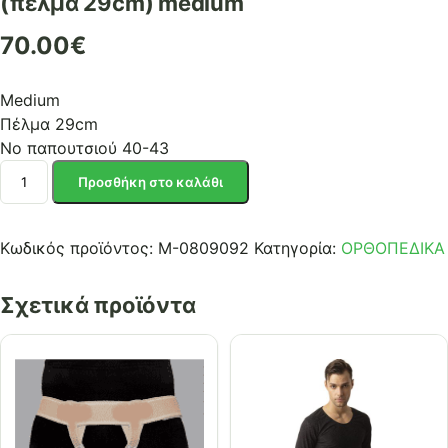
(πέλμα 29cm) medium
70.00
€
Medium
Πέλμα 29cm
Νο παπουτσιού 40-43
ΜΠΟΤΑ
Προσθήκη στο καλάθι
ΚΑΤΑΓΜΑΤΩΝ
ΨΗΛΗ
ΣΤΑΘΕΡΗ
Κωδικός προϊόντος:
Μ-0809092
Κατηγορία:
ΟΡΘΟΠΕΔΙΚΑ
(πέλμα
29cm)
Σχετικά προϊόντα
medium
ποσότητα