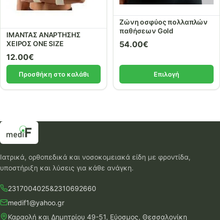
Zώνη οσφύος πολλαπλών
παθήσεων Gold
ΙΜΑΝΤΑΣ ΑΝΑΡΤΗΣΗΣ
54.00
€
ΧΕΙΡΟΣ ONE SIZE
12.00
€
Προσθήκη στο καλάθι
Επιλογή
Ιατρικά, ορθοπεδικά και νοσοκομειακά είδη με φροντίδα,
υποστήριξη και λύσεις για κάθε ανάγκη.
2317004025
&
2310692660
medif1@yahoo.gr
Καραολή και Δημητρίου 49-51, Εύοσμος, Θεσσαλονίκη