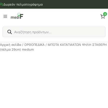
Μετάβαση
Δωρεάν πελματογράφημα
στο
περιεχόμενο
0
Products
search
Αρχική σελίδα
/
ΟΡΘΟΠΕΔΙΚΑ
/ ΜΠΟΤΑ ΚΑΤΑΓΜΑΤΩΝ ΨΗΛΗ ΣΤΑΘΕΡΗ
(πέλμα 29cm) medium