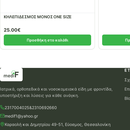
ΚΗΛΕΠΙΔΕΣΜΟΣ ΜΟΝΟΣ ONE SIZE
25.00
€
Προσθήκη στο καλάθι
Πρ
ΕΤ
Σχ
Ιατρικά, ορθοπεδικά και νοσοκομειακά είδη με φροντίδα,
Επ
υποστήριξη και λύσεις για κάθε ανάγκη.
Bl
2317004025
&
2310692660
medif1@yahoo.gr
Καραολή και Δημητρίου 49-51, Εύοσμος, Θεσσαλονίκη