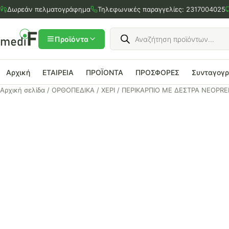
Μετάβαση
Δωρεάν πελματογράφημα
Τηλεφωνικές παραγγελίες:
2317004025
στο
περιεχόμενο
Products
search
Προϊόντα
Αρχική
ΕΤΑΙΡΕΙΑ
ΠΡΟΪΟΝΤΑ
ΠΡΟΣΦΟΡΕΣ
Συνταγογ
Αρχική σελίδα
/
ΟΡΘΟΠΕΔΙΚΑ
/
ΧΕΡΙ
/ ΠΕΡΙΚΑΡΠΙΟ ΜΕ ΔΕΣΤΡΑ NEOPRE