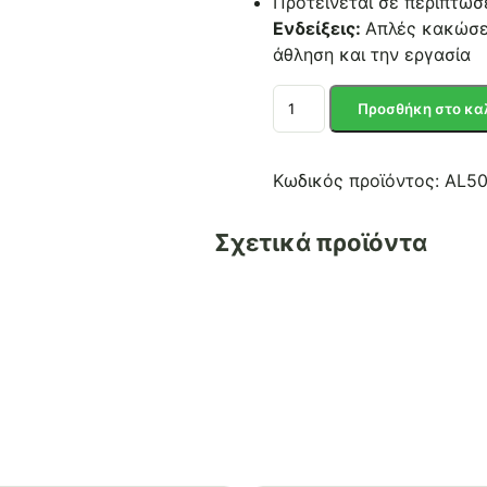
Προτείνεται σε περιπτώσ
Ενδείξεις:
Απλές κακώσει
άθληση και την εργασία
ΠΕΡΙΚΑΡΠΙΟ
Προσθήκη στο κα
ΜΕ
ΔΕΣΤΡΑ
NEOPRENE
Κωδικός προϊόντος:
AL5
ONE
SIZE
Σχετικά προϊόντα
ποσότητα