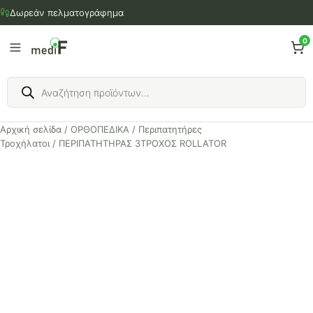
Μετάβαση
Δωρεάν πελματογράφημα
στο
περιεχόμενο
0
Products
search
Αρχική σελίδα
/
ΟΡΘΟΠΕΔΙΚΑ
/
Περιπατητήρες
Τροχήλατοι
/ ΠΕΡΙΠΑΤΗΤΗΡΑΣ 3ΤΡΟΧΟΣ ROLLATOR