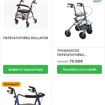
ΠΕΡΙΠΑΤΗΤΗΡΑΣ ROLLATOR
ΤΡΟΧΗΛΑΤΟΣ
ΠΕΡΙΠΑΤΗΤΗΡΑΣ
(ROLLATOR)
Original
Current
75.00
€
140.00
€
price
price
Διαβάστε περισσότερα
Προσθήκη στο καλάθι
was:
is:
140.00€.
75.00€.
Προσφορά!