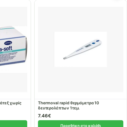
λάτεξ χωρίς
Thermoval rapid θερμόμετρα 10
δευτερολέπτων 1τεμ.
7.46
€
Προσθήκη στο καλάθι