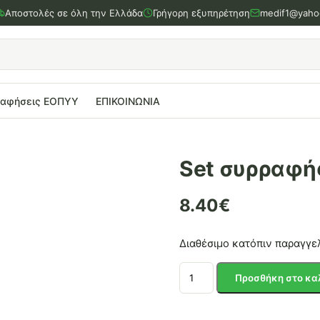
Αποστολές σε όλη την Ελλάδα
Γρήγορη εξυπηρέτηση
medif1@yaho
ραφήσεις ΕΟΠΥΥ
ΕΠΙΚΟΙΝΩΝΙΑ
Set συρραφή
8.40
€
Διαθέσιμο κατόπιν παραγγε
Set
Προσθήκη στο κα
συρραφής
τραυμάτων