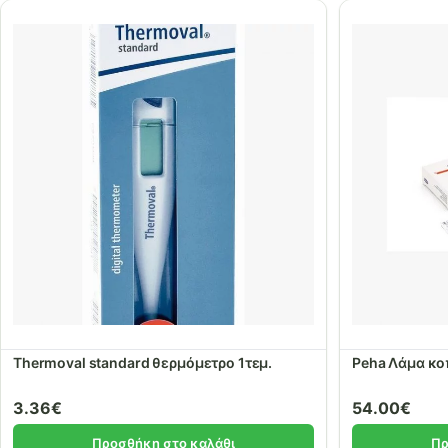
Thermoval standard θερμόμετρο 1τεμ.
3.36
€
54.00
€
Προσθήκη στο καλάθι
Πρ