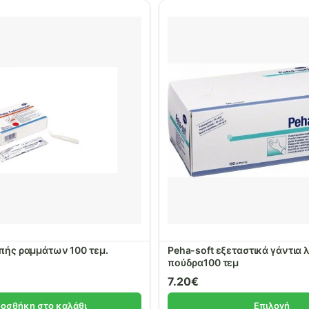
Peha Λάμα κοπής ραμμάτων 100 τεμ.
Peha-soft εξεταστικά γάντια 
πούδρα100 τεμ
7.20
€
οσθήκη στο καλάθι
Επιλογή