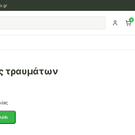
o.gr
0
ς τραυμάτων
λίας
λάθι