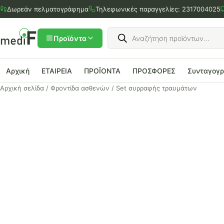
Μετάβαση
Δωρεάν πελματογράφημα
Τηλεφωνικές παραγγελίες:
2317004025
στο
περιεχόμενο
Products
search
Προϊόντα
Αρχική
ΕΤΑΙΡΕΙΑ
ΠΡΟΪΟΝΤΑ
ΠΡΟΣΦΟΡΕΣ
Συνταγογ
Αρχική σελίδα
/
Φροντίδα ασθενών
/ Set συρραφής τραυμάτων