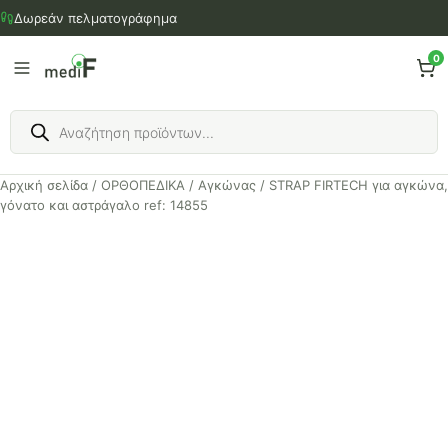
Μετάβαση
Δωρεάν πελματογράφημα
στο
περιεχόμενο
0
Products
search
Αρχική σελίδα
/
ΟΡΘΟΠΕΔΙΚΑ
/
Αγκώνας
/ STRAP FIRTECH για αγκώνα,
γόνατο και αστράγαλο ref: 14855