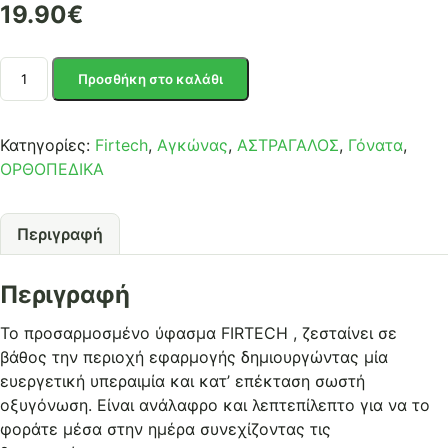
19.90
€
STRAP
Προσθήκη στο καλάθι
FIRTECH
για
αγκώνα,
Κατηγορίες:
Firtech
,
Αγκώνας
,
ΑΣΤΡΑΓΑΛΟΣ
,
Γόνατα
,
γόνατο
ΟΡΘΟΠΕΔΙΚΑ
και
αστράγαλο
Περιγραφή
ref:
14855
ποσότητα
Περιγραφή
Το προσαρμοσμένο ύφασμα FIRTECH , ζεσταίνει σε
βάθος την περιοχή εφαρμογής δημιουργώντας μία
ευεργετική υπεραιμία και κατ’ επέκταση σωστή
οξυγόνωση. Είναι ανάλαφρο και λεπτεπίλεπτο για να το
φοράτε μέσα στην ημέρα συνεχίζοντας τις