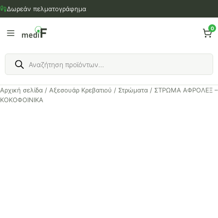
Μετάβαση
Δωρεάν πελματογράφημα
στο
περιεχόμενο
0
Products
search
Αρχική σελίδα
/
Αξεσουάρ Κρεβατιού
/
Στρώματα
/ ΣΤΡΩΜΑ ΑΦΡΟΛΕΞ –
ΚΟΚΟΦΟΙΝΙΚΑ