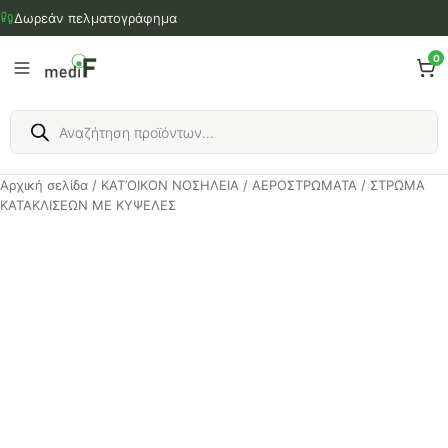
Μετάβαση
Δωρεάν πελματογράφημα
στο
περιεχόμενο
0
Products
search
Αρχική σελίδα
/
ΚΑΤ’ΟΙΚΟΝ ΝΟΣΗΛΕΙΑ
/
ΑΕΡΟΣΤΡΩΜΑΤΑ
/ ΣΤΡΩΜΑ
ΚΑΤΑΚΛΙΣΕΩΝ ΜΕ ΚΥΨΕΛΕΣ