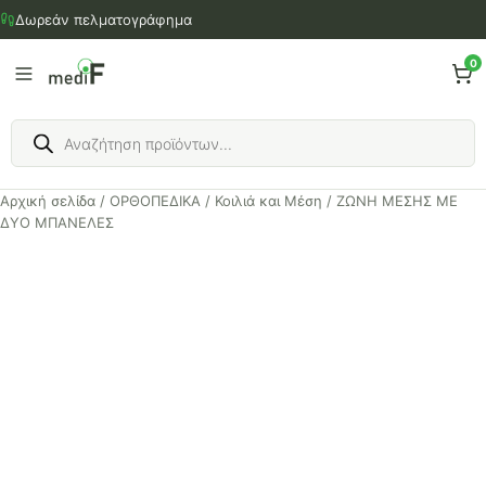
Μετάβαση
Δωρεάν πελματογράφημα
στο
περιεχόμενο
0
Products
search
Αρχική σελίδα
/
ΟΡΘΟΠΕΔΙΚΑ
/
Κοιλιά και Μέση
/ ΖΩΝΗ ΜΕΣΗΣ ΜΕ
ΔΥΟ ΜΠΑΝΕΛΕΣ