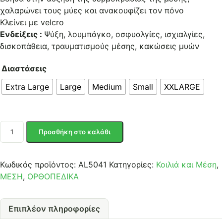
χαλαρώνει τους μύες και ανακουφίζει τον πόνο
Κλείνει με velcro
Ενδείξεις :
Ψύξη, λουμπάγκο, οσφυαλγίες, ισχιαλγίες,
δισκοπάθεια, τραυματισμούς μέσης, κακώσεις μυών
Διαστάσεις
Extra Large
Large
Medium
Small
XXLARGE
ΖΩΝΗ
Προσθήκη στο καλάθι
ΜΕΣΗΣ
ΜΕ
ΔΥΟ
Κωδικός προϊόντος:
AL5041
Κατηγορίες:
Κοιλιά και Μέση
,
ΜΠΑΝΕΛΕΣ
ΜΕΣΗ
,
ΟΡΘΟΠΕΔΙΚΑ
ποσότητα
Επιπλέον πληροφορίες