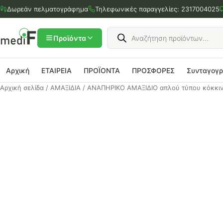
Μετάβαση
Δωρεάν πελματογράφημα
Τηλεφωνικές παραγγελίες:
2317004025
στο
περιεχόμενο
Products
search
Προϊόντα
Αρχική
ΕΤΑΙΡΕΙΑ
ΠΡΟΪΟΝΤΑ
ΠΡΟΣΦΟΡΕΣ
Συνταγογ
Αρχική σελίδα
/
ΑΜΑΞΙΔΙΑ
/ ΑΝΑΠΗΡΙΚΟ ΑΜΑΞΙΔΙΟ απλού τύπου κόκκι