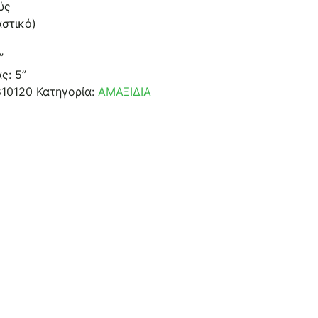
ύς
στικό)
”
ς: 5”
10120
Κατηγορία:
ΑΜΑΞΙΔΙΑ