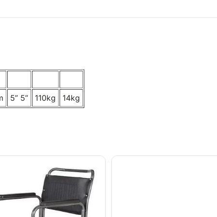
m
5” 5”
110kg
14kg