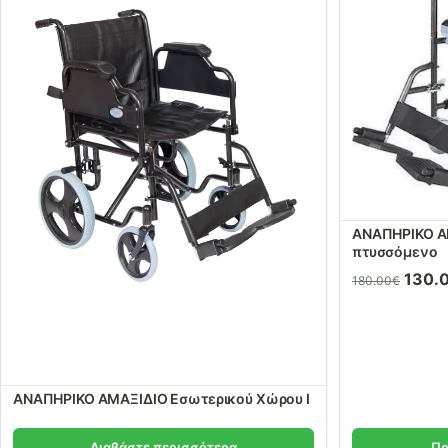
ΑΝΑΠΗΡΙΚΟ ΑΜ
πτυσσόμενο
Origi
130.
180.00
€
price
was:
180.
ΑΝΑΠΗΡΙΚΟ ΑΜΑΞΙΔΙΟ Εσωτερικού Χώρου Ι
Διαβάστε περισσότερα
Πρ