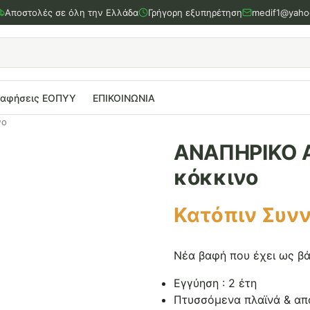
Αποστολές σε όλη την Ελλάδα
Γρήγορη εξυπηρέτηση
medif1@yaho
ραφήσεις ΕΟΠΥΥ
ΕΠΙΚΟΙΝΩΝΙΑ
νο
ΑΝΑΠΗΡΙΚΟ Α
κόκκινο
Κατόπιν Συν
Νέα βαφή που έχει ως βά
Εγγύηση : 2 έτη
Πτυσσόμενα πλαϊνά & α