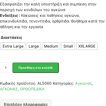
Εξασφαλίζει την καλή υποστήριξη και συμπίεση στην
περιοχή των κονδύλων του αγκώνα
Ενδείξεις :
Κακώσεις και παθήσεις αγκώνα,
επικονδυλίτιδα, τενοντίτιδα, αρθρίτιδα. Βοήθημα κατά την
άθληση και την εργασία
Διαστάσεις
Extra Large
Large
Medium
Small
XXLARGE
ΕΠΙΑΓΚΩΝΙΔΑ
Προσθήκη στο καλάθι
ΜΕ
ΔΕΣΤΡΑ
ποσότητα
Κωδικός προϊόντος:
AL5060
Κατηγορίες:
Αγκώνας
,
ΑΓΚΩΝΑΣ
,
ΟΡΘΟΠΕΔΙΚΑ
Επιπλέον πληροφορίες