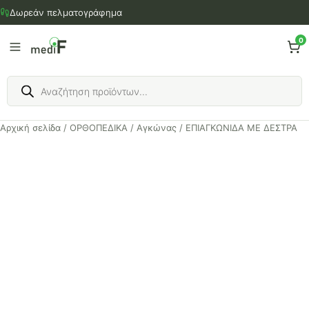
Μετάβαση
Δωρεάν πελματογράφημα
στο
περιεχόμενο
0
Products
search
Αρχική σελίδα
/
ΟΡΘΟΠΕΔΙΚΑ
/
Αγκώνας
/ ΕΠΙΑΓΚΩΝΙΔΑ ΜΕ ΔΕΣΤΡΑ