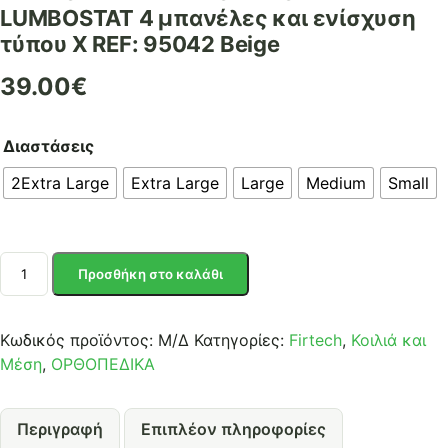
LUMBOSTAT 4 μπανέλες και ενίσχυση
τύπου Χ REF: 95042 Beige
39.00
€
Διαστάσεις
2Extra Large
Extra Large
Large
Medium
Small
FIRTECH
Προσθήκη στο καλάθι
ΕΛΑΣΤΙΚΗ
ΟΡΘΟΠΕΔΙΚΗ
ΑΕΡΙΖΟΜΕΝΗ
Κωδικός προϊόντος:
Μ/Δ
Κατηγορίες:
Firtech
,
Κοιλιά και
ΖΩΝΗ
Μέση
,
ΟΡΘΟΠΕΔΙΚΑ
ΟΣΦΥΟΣ
LUMBOSTAT
Περιγραφή
Επιπλέον πληροφορίες
4