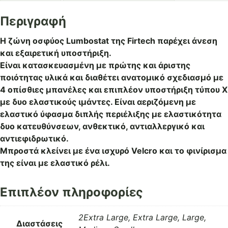
μπανέλες
και
Περιγραφή
ενίσχυση
τύπου
Η ζώνη οσφύος Lumbostat της Firtech παρέχει άνεση
Χ
και εξαιρετική υποστήριξη.
REF:
Είναι κατασκευασμένη με πρώτης και άριστης
95042
ποιότητας υλικά και διαθέτει ανατομικό σχεδιασμό με
Beige
4 οπίσθιες μπανέλες και επιπλέον υποστήριξη τύπου Χ
ποσότητα
με δυο ελαστικούς ιμάντες. Είναι αεριζόμενη με
ελαστικό ύφασμα διπλής περιέλιξης με ελαστικότητα
δυο κατευθύνσεων, ανθεκτικό, αντιαλλεργικό και
αντιεφιδρωτικό.
Μπροστά κλείνει με ένα ισχυρό Velcro και το φινίρισμα
της είναι με ελαστικό ρέλι.
Επιπλέον πληροφορίες
2Extra Large, Extra Large, Large,
Διαστάσεις