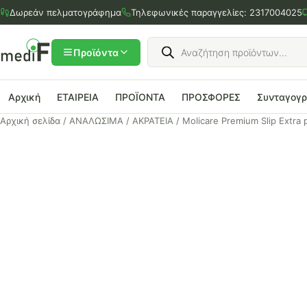
Μετάβαση
Δωρεάν πελματογράφημα
Τηλεφωνικές παραγγελίες:
2317004025
στο
περιεχόμενο
Products
search
Προϊόντα
Αρχική
ΕΤΑΙΡΕΙΑ
ΠΡΟΪΟΝΤΑ
ΠΡΟΣΦΟΡΕΣ
Συνταγογ
Αρχική σελίδα
/
ΑΝΑΛΩΣΙΜΑ
/
ΑΚΡΑΤΕΙΑ
/ Molicare Premium Slip Extra