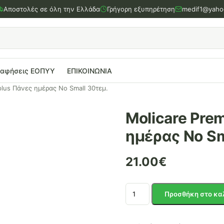
Αποστολές σε όλη την Ελλάδα
Γρήγορη εξυπηρέτηση
medif1@yaho
ραφήσεις ΕΟΠΥΥ
ΕΠΙΚΟΙΝΩΝΙΑ
 plus Πάνες ημέρας Νο Small 30τεμ.
Molicare Prem
ημέρας Νο Sm
21.00
€
Molicare
Προσθήκη στο κα
Premium
Slip