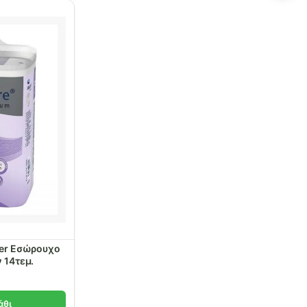
per Εσώρουχο
νύχτας No XLarge 8 σταγόνων 14τεμ.
άθι