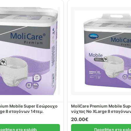
mium Mobile Super Εσώρουχο
MoliCare Premium Mobile Su
νύχτας No Large 8 σταγόνων 14τεμ.
20.00
€
οσθήκη στο καλάθι
Προσθήκη στο καλ