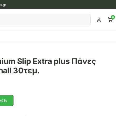
o.gr
0
ium Slip Extra plus Πάνες
all 30τεμ.
λάθι