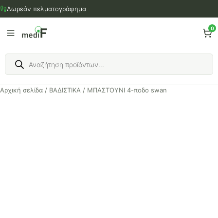
Μετάβαση
Δωρεάν πελματογράφημα
στο
περιεχόμενο
0
Products
search
Αρχική σελίδα
/
ΒΑΔΙΣΤΙΚΑ
/ ΜΠΑΣΤΟΥΝΙ 4-ποδο swan