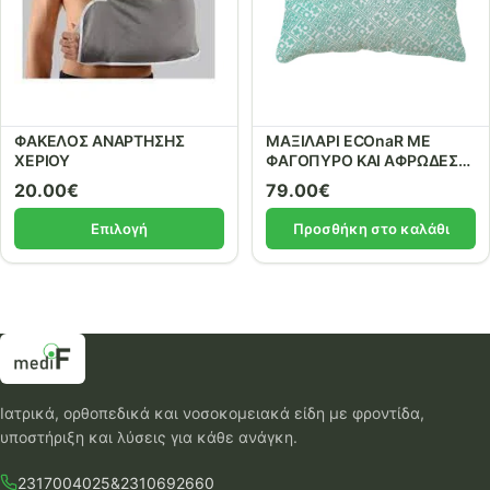
ΦΑΚΕΛΟΣ ΑΝΑΡΤΗΣΗΣ
ΜΑΞΙΛΑΡΙ ECOnaR ΜΕ
ΧΕΡΙΟΥ
ΦΑΓΟΠΥΡΟ ΚΑΙ ΑΦΡΩΔΕΣ
ΕΛΑΣΤΙΚΟ με κεραμικά
20.00
€
79.00
€
υλικά. ref: 59302
Επιλογή
Προσθήκη στο καλάθι
Ιατρικά, ορθοπεδικά και νοσοκομειακά είδη με φροντίδα,
υποστήριξη και λύσεις για κάθε ανάγκη.
2317004025
&
2310692660