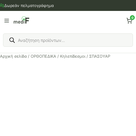
Μετάβαση
Δωρεάν πελματογράφημα
στο
περιεχόμενο
0
Products
search
Αρχική σελίδα
/
ΟΡΘΟΠΕΔΙΚΑ
/
Κηλεπίδεσμοι
/ ΣΠΑΣΟΥΑΡ