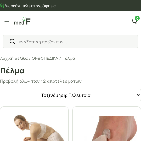
Μετάβαση
Δωρεάν πελματογράφημα
στο
περιεχόμενο
0
Products
search
Αρχική σελίδα
/
ΟΡΘΟΠΕΔΙΚΑ
/ Πέλμα
Πέλμα
Προβολή όλων των 12 αποτελεσμάτων