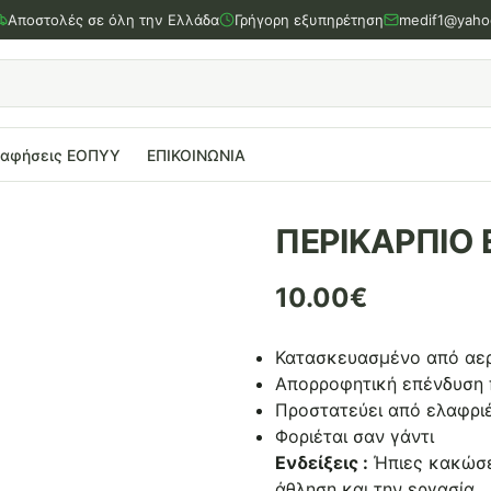
Αποστολές σε όλη την Ελλάδα
Γρήγορη εξυπηρέτηση
medif1@yaho
ραφήσεις ΕΟΠΥΥ
ΕΠΙΚΟΙΝΩΝΙΑ
ΠΕΡΙΚΑΡΠΙΟ 
10.00
€
Κατασκευασμένο από αερ
Απορροφητική επένδυση 
Προστατεύει από ελαφρι
Φοριέται σαν γάντι
Ενδείξεις :
Ήπιες κακώσε
άθληση και την εργασία