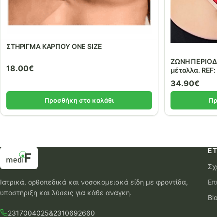
ΣΤΗΡΙΓΜΑ ΚΑΡΠΟΥ ONE SIZE
ΖΩΝΗ ΠΕΡΙΟΔΟ
18.00
€
μέταλλα. REF:
34.90
€
Προσθήκη στο καλάθι
Πρ
ΕΤ
Σχ
Ιατρικά, ορθοπεδικά και νοσοκομειακά είδη με φροντίδα,
Επ
υποστήριξη και λύσεις για κάθε ανάγκη.
Bl
2317004025
&
2310692660