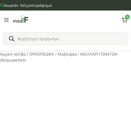
Μετάβαση
Δωρεάν πελματογράφημα
στο
περιεχόμενο
0
Products
search
Αρχική σελίδα
/
ΟΡΘΟΠΕΔΙΚΑ
/
Μαξιλάρια
/ ΜΑΞΙΛΑΡΙ ΓΟΝΑΤΩΝ
(διαχωριστικό)